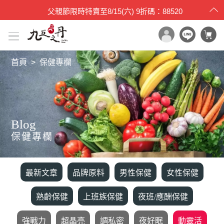
父親節限時特賣
至
8/15(六)
9折碼：88520
首頁
保健專欄
x

目錄一覽
首頁
所有產品
Blog
世界品質評鑑
保健專欄
品牌原料
產品檢驗
最新文章
品牌原料
男性保健
女性保健
最新消息
保健專欄
熟齡保健
上班族保健
夜班/應酬保健
媒體報導
強戰力
超晶亮
調私密
夜好眠
動靈活