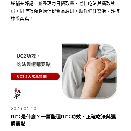
狀元・葉黃素+玉米黃素
鎂補充好處，並整理每日攝取量、最佳吃法與攝取禁
金榜．85% rTG高純度純淨魚油
忌。同時教你選購保健食品原則，助你強健靈活、維持
神采奕奕！
赤兔．海藻鈣鎂D3K2
猛虎．酵母B群+酵母鋅
紅潤．酵母B群+微膠囊鐵
傾城．德國水解膠原蛋白
透亮．西印度櫻桃維他命Ｃ
🥇 世界品質評鑑-金獎
至尊・黑瑪卡+酵母鋅 (熱銷NO1.)
飛龍．高純度左旋精胺酸 (熱銷第NO2.)
英雄．20倍南瓜籽+茄紅素
2026-04-10
戰神．超級薑黃素+頂級紅蔘
UC2是什麼？一篇整理UC2功效、正確吃法與選
購要點
順暢．470億ABC益生菌