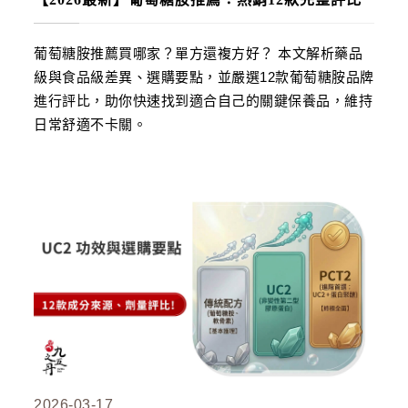
蝦皮全站廣告工具
蝦皮賣家輔助工具
葡萄糖胺推薦買哪家？單方還複方好？ 本文解析藥品
蝦皮黑名單平台
級與食品級差異、選購要點，並嚴選12款葡萄糖胺品牌
進行評比，助你快速找到適合自己的關鍵保養品，維持

社群平台
日常舒適不卡關。
FB粉絲團
官方Line

客服專線
06-2085503
AM10:00 ~ PM06:00
2026-03-17