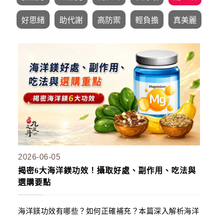
名人推薦
好思緒
助代謝
高防禦
輕負擔
真美麗
九五闆闆
關於我們
企業大宗採購/批發
💪 男性六大保健
至尊・黑瑪卡+酵母鋅 (熱銷NO1.)
飛龍．高純度左旋精胺酸 (熱銷第NO2.)
英雄．20倍南瓜籽+茄紅素 (熱銷第NO3.)
蛟龍．南非醉茄+葫蘆巴
2026-06-05
戰神．超級薑黃素+頂級紅蔘
揭密6大海洋鎂功效！攝取好處、副作用、吃法與
猛虎．酵母B群+酵母鋅
選購要點
🏅 世界品質評鑑-特金獎
海洋鎂功效有哪些？如何正確補充？本篇深入解析海洋