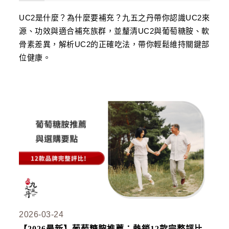
貴妃．蔓越莓益生菌+甘露糖+維他命C
UC2是什麼？為什麼要補充？九五之丹帶你認識UC2來
極適．D-甘露糖
源、功效與適合補充族群，並釐清UC2與葡萄糖胺、軟
骨素差異，解析UC2的正確吃法，帶你輕鬆維持關鍵部
亮妍．美人酵素+穀胱甘肽
位健康。
周公．夜酵素+GABA
欣喜．L–色胺酸

新品上市
御寧．甘胺酸鎂
皇穩．苦瓜胜肽+酵母鉻
鐵騎．PCTII+葡萄糖胺+軟骨素
黑帝．生物素+鋅+鐵+白首烏
鋼韌．高單位MSM
2026-03-24

九五闆闆的蝦皮套件
【2026最新】葡萄糖胺推薦：熱銷12款完整評比