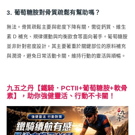
3. 葡萄糖胺對骨質疏鬆有幫助嗎？
無法。骨質疏鬆主要與密度下降有關，需從鈣質、維生
素 D 補充、規律運動與均衡飲食等面向著手。葡萄糖胺
並非針對密度設計，其主要著重於關鍵部位的原料補充
與潤滑，避免日常活動卡關，維持行動的靈活與順暢。
九五之丹【鐵騎．PCTII+葡萄糖胺+軟骨
素】，助你強健靈活、行動不卡關！