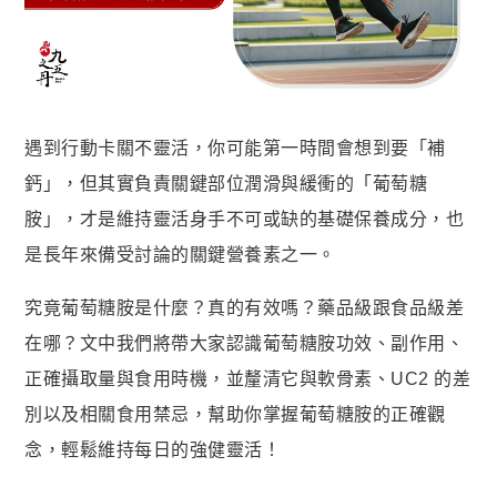
名人推薦
九五闆闆
關於我們
企業大宗採購/批發
遇到行動卡關不靈活，你可能第一時間會想到要「補
💪 男性六大保健
鈣」，但其實負責關鍵部位潤滑與緩衝的「葡萄糖
至尊・黑瑪卡+酵母鋅 (熱銷NO1.)
胺」，才是維持靈活身手不可或缺的基礎保養成分，也
是長年來備受討論的關鍵營養素之一。
飛龍．高純度左旋精胺酸 (熱銷第NO2.)
英雄．20倍南瓜籽+茄紅素 (熱銷第NO3.)
究竟葡萄糖胺是什麼？真的有效嗎？藥品級跟食品級差
蛟龍．南非醉茄+葫蘆巴
在哪？文中我們將帶大家認識葡萄糖胺功效、副作用、
戰神．超級薑黃素+頂級紅蔘
正確攝取量與食用時機，並釐清它與軟骨素、UC2 的差
猛虎．酵母B群+酵母鋅
別以及相關食用禁忌，幫助你掌握葡萄糖胺的正確觀
念，輕鬆維持每日的強健靈活！
🏅 世界品質評鑑-特金獎