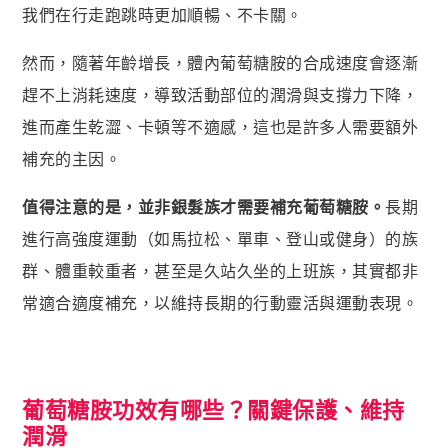
我們在行走跑跳時更加順暢、不卡關。
貴妃．蔓越莓益生菌+甘露糖+維他命C
極適．D-甘露糖
然而，隨著年齡增長，體內葡萄糖胺的合成速度會逐漸
亮妍．美人酵素+穀胱甘肽
趕不上消耗速度，導致活動部位的潤滑與支撐力下降，
周公．夜酵素+GABA
進而產生乾澀、卡頓等不適感，這也是許多人需要額外
補充的主因。
欣喜．L–色胺酸

新品上市
值得注意的是，並非銀髮族才需要補充葡萄糖胺。
長期
進行高強度運動（如馬拉松、單車、登山或健身）的族
御寧．甘胺酸鎂
群、體重較重者，甚至是久站久坐的上班族，其實都非
皇穩．苦瓜胜肽+酵母鉻
常適合適度補充，以維持長期的行動靈活與運動表現。
鐵騎．PCTII+葡萄糖胺+軟骨素
黑帝．生物素+鋅+鐵+白首烏
鋼韌．高單位MSM
葡萄糖胺功效有哪些？關鍵保護、維持

九五闆闆的蝦皮套件
潤滑