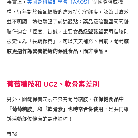
事實上，
美國骨科醫師學會（AAOS）
等國際權威機
構，近年對於葡萄糖胺的療效持保留態度，認為其療效
並不明顯。這也驗證了前述觀點：藥品級硫酸鹽葡萄糖
胺僅適合「輕度」嘗試，主要食品級鹽酸鹽葡萄糖胺則
被定位為「長期保養」，可以天天補充。
目前，葡萄糖
胺更適作為營養補給的保健食品，而非藥品。
葡萄糖胺和 UC2、軟骨素差別
另外，關鍵保養元素不只有葡萄糖胺，
在保健食品中
「葡萄糖胺」和「軟骨素」也時常合併使用
，是共同維
護活動部位健康的最佳拍檔！
根據