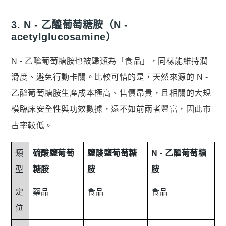
3. N - 乙醯葡萄糖胺（N -
acetylglucosamine）
N - 乙醯葡萄糖胺也被歸類為「食品」，同樣能維持潤
滑度、避免行動卡關。比較可惜的是，天然來源的 N -
乙醯葡萄糖胺生產成本極高、售價昂貴，且相關的大規
模臨床安全性與功效數據，遠不如前兩者豐富，因此市
占率較低。
類
硫酸鹽葡萄
鹽酸鹽葡萄糖
N - 乙醯葡萄糖
型
糖胺
胺
胺
定
藥品
食品
食品
位