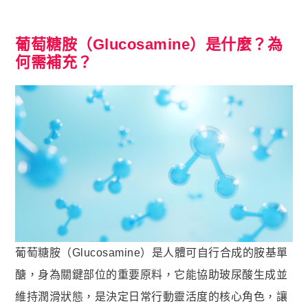
狀元・葉黃素+玉米黃素
金榜．85% rTG高純度純淨魚油
葡萄糖胺（Glucosamine）是什麼？為
赤兔．海藻鈣鎂D3K2
何需補充？
猛虎．酵母B群+酵母鋅
紅潤．酵母B群+微膠囊鐵
傾城．德國水解膠原蛋白
透亮．西印度櫻桃維他命Ｃ
🥇 世界品質評鑑-金獎
至尊・黑瑪卡+酵母鋅 (熱銷NO1.)
飛龍．高純度左旋精胺酸 (熱銷第NO2.)
英雄．20倍南瓜籽+茄紅素
葡萄糖胺（Glucosamine）是人體可自行合成的胺基單
戰神．超級薑黃素+頂級紅蔘
醣，身為關鍵部位的重要原料，它能協助玻尿酸生成並
維持潤滑狀態，是決定日常行動靈活度的核心角色，讓
順暢．470億ABC益生菌