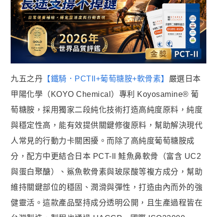
九五之丹
【鐵騎．PCTII+葡萄糖胺+軟骨素】
嚴選日本
甲陽化學（KOYO Chemical）專利 Koyosamine® 葡
萄糖胺，採用獨家二段純化技術打造高純度原料，純度
與穩定性高，能有效提供關鍵修復原料，幫助解決現代
人常見的行動力卡關困擾。而除了高純度葡萄糖胺成
分，配方中更結合日本 PCT-II 鮭魚鼻軟骨（富含 UC2
與蛋白聚醣）、鯊魚軟骨素與玻尿酸等複方成分，幫助
維持關鍵部位的穩固、潤滑與彈性，打造由內而外的強
健靈活。這款產品堅持成分透明公開，且生產過程皆在