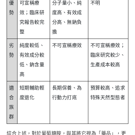
優
可宣稱療
分子量小、純
不明
勢
效；臨床研
度高、有效成
究報告較完
分高、無鈉負
整
擔
劣
純度較低、
不可宣稱療效
不可宣稱療效；
勢
有效成分較
臨床研究較少、
低、鈉含量
生產成本較高
高
適
短期輔助輕
長期保養、為
預算較高、追求
合
度退化
行動力打底
特殊天然型態者
族
群
綜合上述，對於葡萄糖胺，與其將它視為「藥品」，更