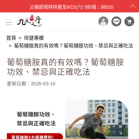
父親節限時特賣
至
8/15(六)
9折碼：88520
首頁
保健專欄
x

目錄一覽
葡萄糖胺真的有效嗎？葡萄糖胺功效、禁忌與正確吃法
首頁
葡萄糖胺真的有效嗎？葡萄糖胺
所有產品
功效、禁忌與正確吃法
世界品質評鑑
更新日期：2026-03-10
品牌原料
產品檢驗
最新消息
保健專欄
媒體報導