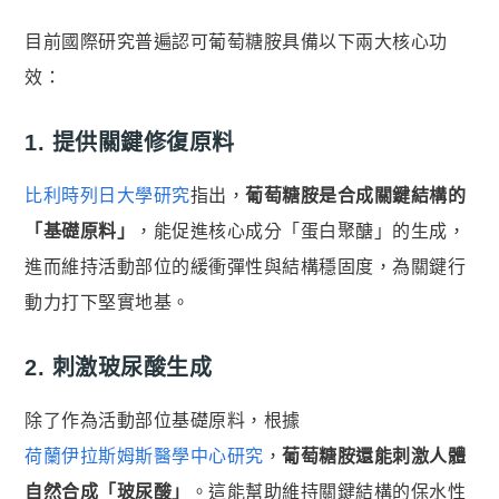
蝦皮全站廣告工具
目前國際研究普遍認可葡萄糖胺具備以下兩大核心功
蝦皮賣家輔助工具
效：
蝦皮黑名單平台
1. 提供關鍵修復原料

社群平台
FB粉絲團
比利時列日大學研究
指出，
葡萄糖胺是合成關鍵結構的
官方Line
「基礎原料」
，能促進核心成分「蛋白聚醣」的生成，
進而維持活動部位的緩衝彈性與結構穩固度，為關鍵行

客服專線
動力打下堅實地基。
06-2085503
AM10:00 ~ PM06:00
2. 刺激玻尿酸生成
除了作為活動部位基礎原料，根據
荷蘭伊拉斯姆斯醫學中心研究
，
葡萄糖胺還能刺激人體
自然合成「玻尿酸」
。這能幫助維持關鍵結構的保水性