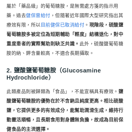
屬於「藥品級」的葡萄糖胺，是無需處方箋的指示用
藥。過去
健保曾給付
，但隨著近年國際大型研究指出其
療效有限，所以
目前健保已取消給付
。
現階段，硫酸鹽
葡萄糖胺多被定位為短期輔助「輕度」結構退化，對中
重度患者的實際幫助則缺乏共識。
此外，硫酸鹽葡萄糖
胺的納、鉀含量較高，不適合長期攝取。
2. 鹽酸鹽葡萄糖胺（Glucosamine
Hydrochloride）
此類產品則被歸類為「食品」，不能宣稱具有療效。
鹽
酸鹽葡萄糖胺的優勢在於不含鈉且純度更高。相比硫酸
鹽，它提供更多的有效成分，能幫助潤滑生成，維持行
動靈活順暢，且長期食用對身體無負擔，故成為目前保
健食品的主流選擇。