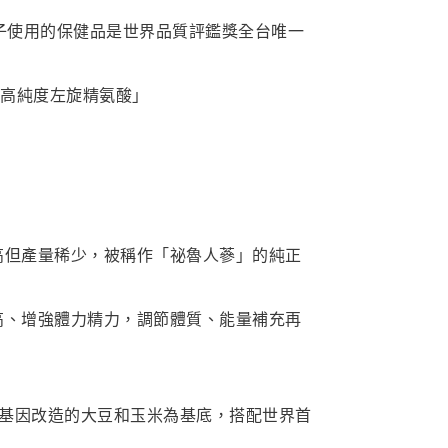
子使用的保健品是世界品質評鑑獎全台唯一
龍高純度左旋精氨酸」
值高但產量稀少，被稱作「祕魯人蔘」的純正
率高、增強體力精力，調節體質、能量補充再
的非基因改造的大豆和玉米為基底，搭配世界首