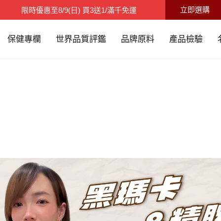
立即選購
限時優惠
至
8/9(日)
買3送1/滿千免運
父親節限時特賣
至
8/15(六)
9折碼：88520
保健專欄
世界品質評鑑
品牌原料
產品檢驗