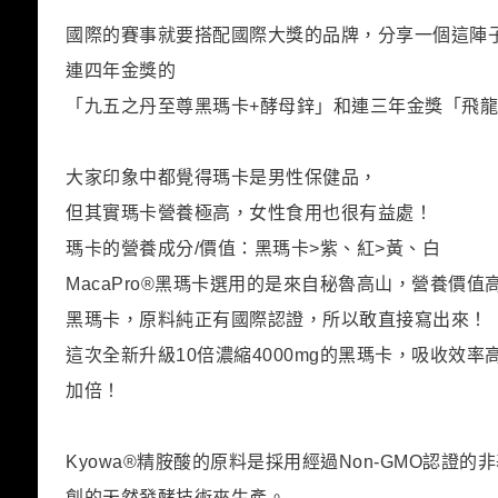
國際的賽事就要搭配國際大獎的品牌，分享一個這陣
連四年金獎的
「九五之丹至尊黑瑪卡+酵母鋅」和連三年金獎「飛
大家印象中都覺得瑪卡是男性保健品，
但其實瑪卡營養極高，女性食用也很有益處！
瑪卡的營養成分/價值：黑瑪卡>紫、紅>黃、白
MacaPro®黑瑪卡選用的是來自秘魯高山，營養價
黑瑪卡，原料純正有國際認證，所以敢直接寫出來！
這次全新升級10倍濃縮4000mg的黑瑪卡，吸收效
加倍！
Kyowa®精胺酸的原料是採用經過Non-GMO認證
創的天然發酵技術來生產。