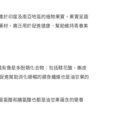
子，是一種原產於印度及南亞地區的植物果實。果實呈圓
藥材，廣泛用於促進健康、幫助維持青春美
還有像是多酚類化合物：包括鞣花酸、槲皮
，促進幫助消化順暢的膳食纖維也是油甘果的
蛋氨酸和脯氨酸也都是油甘果蘊含的營養