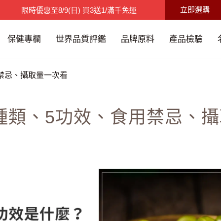
立即選購
父親節限時特賣
至
8/15(六)
9折碼：88520
限時優惠
至
8/9(日)
買3送1/滿千免運
保健專欄
世界品質評鑑
品牌原料
產品檢驗
禁忌、攝取量一次看
種類、5功效、食用禁忌、