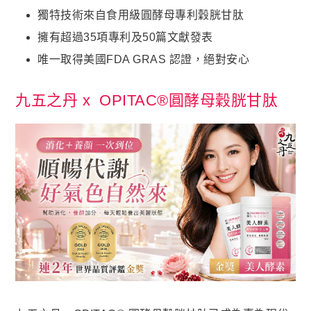
蝦皮全站廣告工具
獨特技術來自食用級圓酵母專利穀胱甘肽
蝦皮賣家輔助工具
擁有超過35項專利及50篇文獻發表
蝦皮黑名單平台
唯一取得美國FDA GRAS 認證​，絕對安心​

社群平台
九五之丹 x OPITAC®圓酵母穀胱甘肽
FB粉絲團
官方Line

客服專線
06-2085503
AM10:00 ~ PM06:00