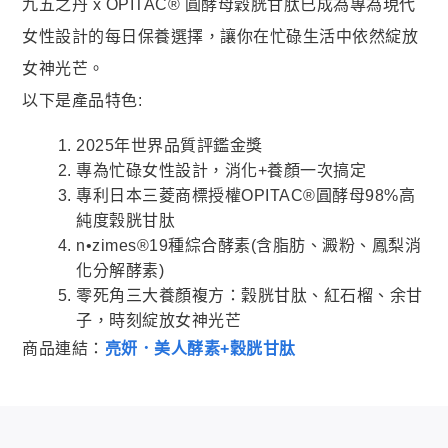
九五之丹 x OPITAC® 圓酵母穀胱甘肽已成為專為現代
女性設計的每日保養選擇，讓你在忙碌生活中依然綻放
女神光芒。
以下是產品特色:
2025年世界品質評鑑金獎
專為忙碌女性設計，消化+養顏一次搞定
專利日本三菱商標授權OPITAC®圓酵母98%高
純度穀胱甘肽​​
n•zimes®19種綜合酵素(含脂肪、澱粉、鳳梨消
化分解酵素)
零死角三大養顏複方：穀胱甘肽、紅石榴、余甘
子，時刻綻放女神光芒
商品連結：
亮妍．美人酵素+穀胱甘肽