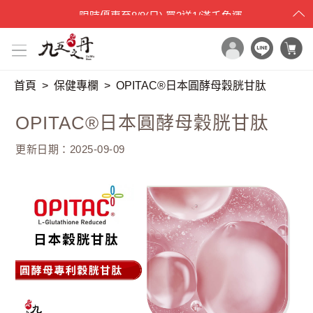
父親節限時特賣
至
8/15(六)
9折碼：88520
首頁
保健專欄
OPITAC®日本圓酵母穀胱甘肽
x

目錄一覽
OPITAC®日本圓酵母穀胱甘肽
首頁
更新日期：2025-09-09
所有產品
世界品質評鑑
品牌原料
產品檢驗
最新消息
保健專欄
媒體報導