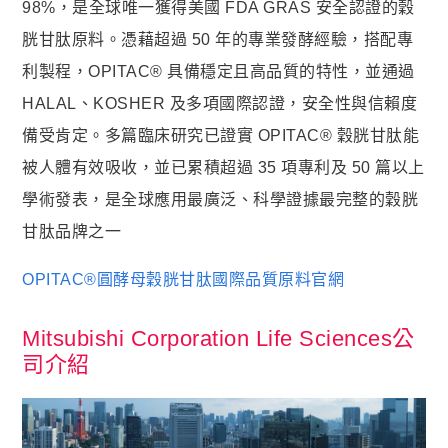
狀元・葉黃素+玉米黃素
98%，是全球唯一獲得美國 FDA GRAS 安全認證的穀
金榜．85% rTG高純度純淨魚油
胱甘肽原料。憑藉超過 50 年的專業發酵經驗，搭配專
利製程，OPITAC® 具備穩定且高品質的特性，並通過
赤兔．海藻鈣鎂D3K2
HALAL、KOSHER 及多項國際認證，安全性與信賴度
猛虎．酵母B群+酵母鋅
備受肯定。多篇臨床研究已證實 OPITAC® 穀胱甘肽能
紅潤．酵母B群+微膠囊鐵
被人體有效吸收，並已累積超過 35 項專利及 50 篇以上
傾城．德國水解膠原蛋白
學術發表，是全球應用最廣泛、科學證據最完整的穀胱
透亮．西印度櫻桃維他命Ｃ
甘肽品牌之一
🥇 世界品質評鑑-金獎
OPITAC®圓酵母穀胱甘肽國際品質原料官網
至尊・黑瑪卡+酵母鋅 (熱銷NO1.)
飛龍．高純度左旋精胺酸 (熱銷第NO2.)
Mitsubishi Corporation Life Sciences公
司介紹
英雄．20倍南瓜籽+茄紅素
戰神．超級薑黃素+頂級紅蔘
順暢．470億ABC益生菌