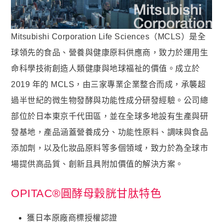
貴妃．蔓越莓益生菌+甘露糖+維他命C
極適．D-甘露糖
Mitsubishi Corporation Life Sciences（MCLS）是全
亮妍．美人酵素+穀胱甘肽
球領先的食品、營養與健康原料供應商，致力於運用生
周公．夜酵素+GABA
命科學技術創造人類健康與地球福祉的價值。成立於
欣喜．L–色胺酸
2019 年的 MCLS，由三家專業企業整合而成，承襲超
過半世紀的微生物發酵與功能性成分研發經驗。公司總

新品上市
部位於日本東京千代田區，並在全球多地設有生產與研
御寧．甘胺酸鎂
發基地，產品涵蓋營養成分、功能性原料、調味與食品
皇穩．苦瓜胜肽+酵母鉻
添加劑，以及化妝品原料等多個領域，致力於為全球市
鐵騎．PCTII+葡萄糖胺+軟骨素
場提供高品質、創新且具附加價值的解決方案。
黑帝．生物素+鋅+鐵+白首烏
鋼韌．高單位MSM
OPITAC®圓酵母穀胱甘肽特色

九五闆闆的蝦皮套件
獲日本原廠商標授權認證