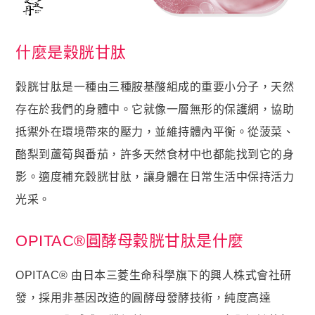
名人推薦
九五闆闆
什麼是穀胱甘肽
關於我們
企業大宗採購/批發
穀胱甘肽是一種由三種胺基酸組成的重要小分子，天然
存在於我們的身體中。它就像一層無形的保護網，協助
💪 男性六大保健
抵禦外在環境帶來的壓力，並維持體內平衡。從菠菜、
至尊・黑瑪卡+酵母鋅 (熱銷NO1.)
酪梨到蘆筍與番茄，許多天然食材中也都能找到它的身
飛龍．高純度左旋精胺酸 (熱銷第NO2.)
影。適度補充穀胱甘肽，讓身體在日常生活中保持活力
英雄．20倍南瓜籽+茄紅素 (熱銷第NO3.)
光采。
蛟龍．南非醉茄+葫蘆巴
戰神．超級薑黃素+頂級紅蔘
OPITAC®圓酵母穀胱甘肽是什麼
猛虎．酵母B群+酵母鋅
OPITAC® 由日本三菱生命科學旗下的興人株式會社研
🏅 世界品質評鑑-特金獎
發，採用非基因改造的圓酵母發酵技術，純度高達