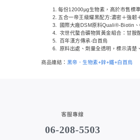
每份12000μg生物素，高於市售標
五合一帝王級耀黑配方:濃密＋強韌
國際大廠DSM原料Quali®-Biotin、
次世代螯合礦物質黃金組合：甘胺
百年漢方傳承-白首烏
原料出處、劑量全透明，標示清楚
商品連結：
黑帝．生物素+鋅+鐵+白首烏
客服專線
06-208-5503