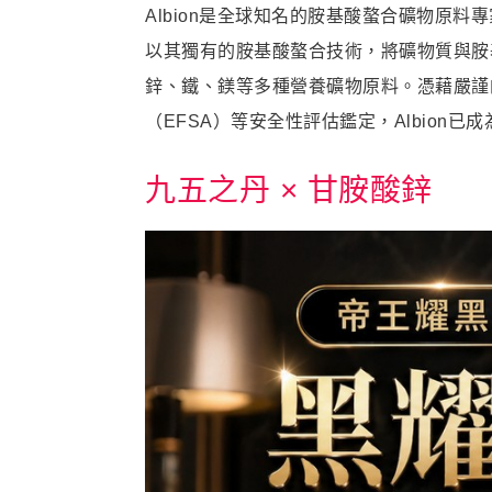
Albion是全球知名的胺基酸螯合礦物原
以其獨有的胺基酸螯合技術，將礦物質與胺
鋅、鐵、鎂等多種營養礦物原料。憑藉嚴謹
（EFSA）等安全性評估鑑定，Albion
九五之丹 × 甘胺酸鋅