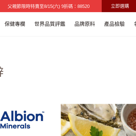
立即選購
父親節限時特賣
至
8/15(六)
9折碼：88520
限時優惠
至
8/16(日)
買3送1/滿千免運
保健專欄
世界品質評鑑
品牌原料
產品檢驗
鋅