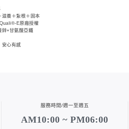
準
＋滋養＋紮根＋固本
Quali®-E原廠授權
酸鋅+甘氨酸亞鐵
、安心有感
服務時間/週一至週五
AM10:00 ~ PM06:00