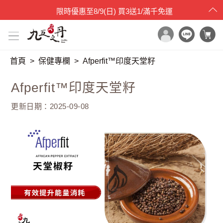
限時優惠
至
8/9(日)
買3送1/滿千免運
首頁
保健專欄
Afperfit™印度天堂籽
x

目錄一覽
Afperfit™印度天堂籽
首頁
更新日期：2025-09-08
所有產品
世界品質評鑑
品牌原料
產品檢驗
最新消息
保健專欄
媒體報導