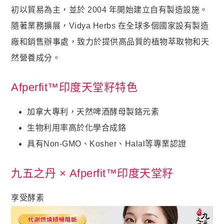
貴妃．蔓越莓益生菌+甘露糖+維他命C
初以貿易為主，並於 2004 年開始建立自有製造設施。
隨著業務擴展，Vidya Herbs 在全球多個國家設有製造
極適．D-甘露糖
廠和銷售辦事處，致力於提供高品質的植物萃取物和天
亮妍．美人酵素+穀胱甘肽
然營養成分。
周公．夜酵素+GABA
欣喜．L–色胺酸
Afperfit™印度天堂籽特色

新品上市
加拿大專利，天然啤酒酵母製鉻元素​
御寧．甘胺酸鎂
生物利用率高於化學合成鉻​
皇穩．苦瓜胜肽+酵母鉻
具有Non-GMO、Kosher、Halal等專業認證​
鐵騎．PCTII+葡萄糖胺+軟骨素
九五之丹 × Afperfit™印度天堂籽
黑帝．生物素+鋅+鐵+白首烏
鋼韌．高單位MSM
享受酵素

九五闆闆的蝦皮套件