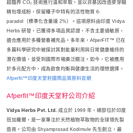
狀元・葉黃素+玉米黃素
超臨界 CO₂ 技術進行溫和萃取，並以非基因改造麥芽糊
金榜．85% rTG高純度純淨魚油
精包埋成粉，保留種子中特有的活性物質 6-
paradol（標準化含量達 2%）。這項原料由印度 Vidya
赤兔．海藻鈣鎂D3K2
Herbs 研發，已獲得多項品質認證，不含主要過敏原，
猛虎．酵母B群+酵母鋅
適合應用於多種營養補充品。多年來，AfperFIT™ 已在
紅潤．酵母B群+微膠囊鐵
多篇科學研究中被探討其對能量利用與日常健康維持的
傾城．德國水解膠原蛋白
潛在價值，並受到國際市場廣泛關注。如今，它被應用
透亮．西印度櫻桃維他命Ｃ
於多元配方中，成為飲食均衡與健康生活的理想選擇。
🥇 世界品質評鑑-金獎
Afperfit™印度天堂籽國際品質原料官網
至尊・黑瑪卡+酵母鋅 (熱銷NO1.)
Afperfit™印度天堂籽公司介紹
飛龍．高純度左旋精胺酸 (熱銷第NO2.)
英雄．20倍南瓜籽+茄紅素
Vidya Herbs Pvt. Ltd.
成立於 1999 年，總部位於印度
戰神．超級薑黃素+頂級紅蔘
班加羅爾，是一家專注於天然植物萃取物的全球領先製
順暢．470億ABC益生菌
造商。公司由 Shyamprasad Kodimule 先生創立，最