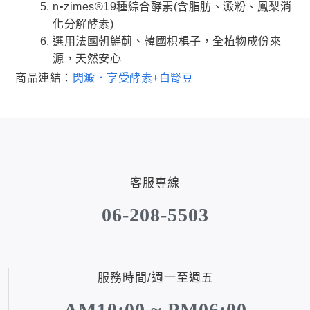
n•zimes®19種綜合酵素(含脂肪、澱粉、鳳梨消
化分解酵素)
選用法國朝鮮薊、韓國枳椇子，全植物成份來
源，天然安心
商品連結：
閃澱．享受酵素+白腎豆
客服專線
06-208-5503
服務時間/週一至週五
AM10:00 ~ PM06:00