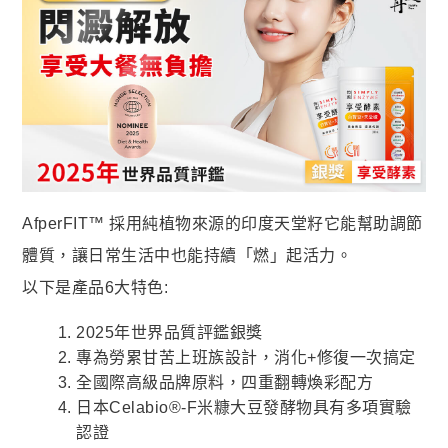
蝦皮全站廣告工具
蝦皮賣家輔助工具
蝦皮黑名單平台

社群平台
FB粉絲團
官方Line
AfperFIT™ 採用純植物來源的印度天堂籽它能幫助調節

客服專線
體質，讓日常生活中也能持續「燃」起活力。
06-2085503
以下是產品6大特色:
AM10:00 ~ PM06:00
2025年世界品質評鑑銀獎
專為勞累甘苦上班族設計，消化+修復一次搞定
全國際高級品牌原料，四重翻轉煥彩配方
日本Celabio®-F米糠大豆發酵物具有多項實驗
認證