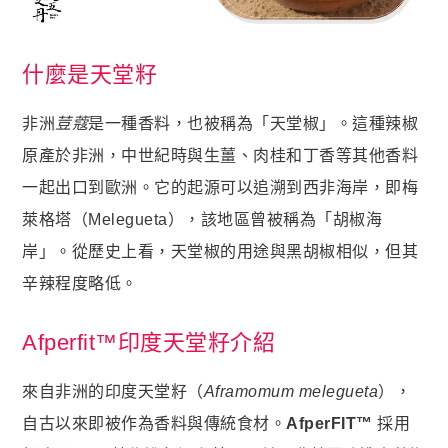
名人推薦
九五闆闆
什麼是天堂籽
關於我們
企業大宗採購/批發
非洲
荳蔻
是一種香料，也被稱為「天堂椒」。這種辣椒
原產於非洲，中世紀時與生薑、肉桂和丁香等其他香料
💪 男性六大保健
一起出口到歐洲。它的起源可以追溯到西非海岸，即梅
至尊・黑瑪卡+酵母鋅 (熱銷NO1.)
萊格塔（Melegueta），該地區曾被稱為「胡椒海
飛龍．高純度左旋精胺酸 (熱銷第NO2.)
岸」。從歷史上看，天堂椒的用途與黑胡椒相似，但其
英雄．20倍南瓜籽+茄紅素 (熱銷第NO3.)
辛辣程度略低。
蛟龍．南非醉茄+葫蘆巴
戰神．超級薑黃素+頂級紅蔘
Afperfit™印度天堂籽介紹
猛虎．酵母B群+酵母鋅
來自非洲的印度天堂籽（
Aframomum melegueta
），
🏅 世界品質評鑑-特金獎
自古以來即被作為香料與傳統食材。
AfperFIT™
採用